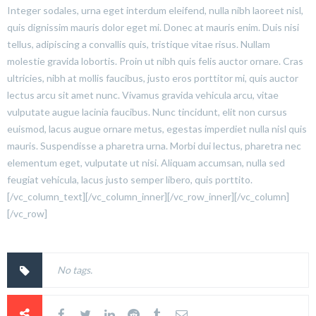
Integer sodales, urna eget interdum eleifend, nulla nibh laoreet nisl,
quis dignissim mauris dolor eget mi. Donec at mauris enim. Duis nisi
tellus, adipiscing a convallis quis, tristique vitae risus. Nullam
molestie gravida lobortis. Proin ut nibh quis felis auctor ornare. Cras
ultricies, nibh at mollis faucibus, justo eros porttitor mi, quis auctor
lectus arcu sit amet nunc. Vivamus gravida vehicula arcu, vitae
vulputate augue lacinia faucibus. Nunc tincidunt, elit non cursus
euismod, lacus augue ornare metus, egestas imperdiet nulla nisl quis
mauris. Suspendisse a pharetra urna. Morbi dui lectus, pharetra nec
elementum eget, vulputate ut nisi. Aliquam accumsan, nulla sed
feugiat vehicula, lacus justo semper libero, quis porttito.
[/vc_column_text][/vc_column_inner][/vc_row_inner][/vc_column]
[/vc_row]
No tags.