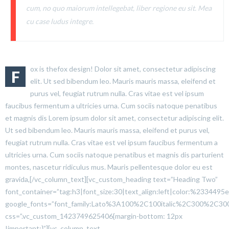
cum, no quo maiorum intellegebat, liber regione eu sit. Mea
cu case ludus integre.
ox is thefox design! Dolor sit amet, consectetur adipiscing
F
elit. Ut sed bibendum leo. Mauris mauris massa, eleifend et
purus vel, feugiat rutrum nulla. Cras vitae est vel ipsum
faucibus fermentum a ultricies urna. Cum sociis natoque penatibus
et magnis dis Lorem ipsum dolor sit amet, consectetur adipiscing elit.
Ut sed bibendum leo. Mauris mauris massa, eleifend et purus vel,
feugiat rutrum nulla. Cras vitae est vel ipsum faucibus fermentum a
ultricies urna. Cum sociis natoque penatibus et magnis dis parturient
montes, nascetur ridiculus mus. Mauris pellentesque dolor eu est
gravida,[/vc_column_text][vc_custom_heading text=”Heading Two”
font_container=”tag:h3|font_size:30|text_align:left|color:%2334495e
google_fonts=”font_family:Lato%3A100%2C100italic%2C300%2C300
css=”.vc_custom_1423749625406{margin-bottom: 12px
!important;}”][vc_column_text