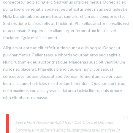
consectetur adipiscing elit. Sed varius ultricies metus. Donec ac ex
porta libero venenatis sodales. Sed efficitur eget risus sed molestie.
Nulla blandit bibendum metus ut sagittis. Etiam quis semper justo.
Sed tristique facilisis felis ut tincidunt. Phasellus auctor convallis nisl
ut accumsan. Suspendisse ullamcorper fermentum lectus, vel
tincidunt ligula mollis sit amet.
Aliquam at ante at elit efficitur tincidunt a quis neque. Donec ut
pulvinar metus. Pellentesque lobortis volutpat eros sed sagittis.
Nunc rutrum ex eu auctor tristique. Maecenas suscipit vestibulum
nunc nec placerat. Phasellus blandit augue nunc, consequat
consectetur augue placerat sed. Aenean fermentum scelerisque
lectus, sit amet ultricies ex interdum bibendum. Quisque porttitor,
enim maximus convallis gravida, dui arcu lacinia libero, quis ornare
nibh elit pharetra massa.
Every Font Awesome 4.2.0 Icon, CSS Class, & Unicode
Lorem ipsum dolor sit amet, feugiat delicata liberavisse id