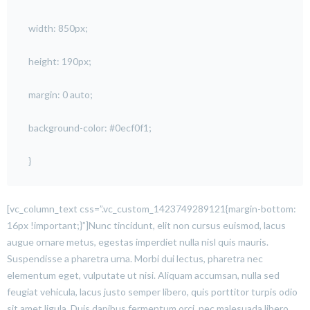
width: 850px;
height: 190px;
margin: 0 auto;
background-color: #0ecf0f1;
}
[vc_column_text css=”.vc_custom_1423749289121{margin-bottom:
16px !important;}”]Nunc tincidunt, elit non cursus euismod, lacus
augue ornare metus, egestas imperdiet nulla nisl quis mauris.
Suspendisse a pharetra urna. Morbi dui lectus, pharetra nec
elementum eget, vulputate ut nisi. Aliquam accumsan, nulla sed
feugiat vehicula, lacus justo semper libero, quis porttitor turpis odio
sit amet ligula. Duis dapibus fermentum orci, nec malesuada libero