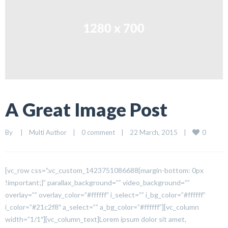
A Great Image Post
0
By     
|
Multi Author
|
0 comment
|
22 March, 2015    
|
[vc_row css=”.vc_custom_1423751086688{margin-bottom: 0px
!important;}” parallax_background=”” video_background=””
overlay=”” overlay_color=”#ffffff” i_select=”” i_bg_color=”#ffffff”
i_color=”#21c2f8″ a_select=”” a_bg_color=”#ffffff”][vc_column
width=”1/1″][vc_column_text]Lorem ipsum dolor sit amet,