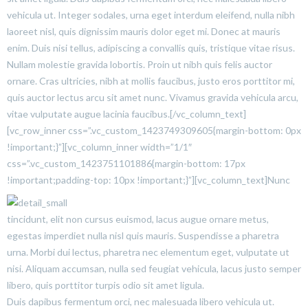
vehicula ut. Integer sodales, urna eget interdum eleifend, nulla nibh
laoreet nisl, quis dignissim mauris dolor eget mi. Donec at mauris
enim. Duis nisi tellus, adipiscing a convallis quis, tristique vitae risus.
Nullam molestie gravida lobortis. Proin ut nibh quis felis auctor
ornare. Cras ultricies, nibh at mollis faucibus, justo eros porttitor mi,
quis auctor lectus arcu sit amet nunc. Vivamus gravida vehicula arcu,
vitae vulputate augue lacinia faucibus.[/vc_column_text]
[vc_row_inner css=”.vc_custom_1423749309605{margin-bottom: 0px
!important;}”][vc_column_inner width=”1/1″
css=”.vc_custom_1423751101886{margin-bottom: 17px
!important;padding-top: 10px !important;}”][vc_column_text]
Nunc
tincidunt, elit non cursus euismod, lacus augue ornare metus,
egestas imperdiet nulla nisl quis mauris. Suspendisse a pharetra
urna. Morbi dui lectus, pharetra nec elementum eget, vulputate ut
nisi. Aliquam accumsan, nulla sed feugiat vehicula, lacus justo semper
libero, quis porttitor turpis odio sit amet ligula.
Duis dapibus fermentum orci, nec malesuada libero vehicula ut.