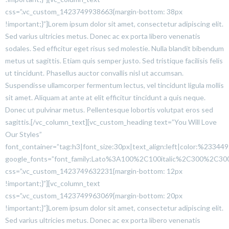
css=”.vc_custom_1423749938663{margin-bottom: 38px
!important;}”]Lorem ipsum dolor sit amet, consectetur adipiscing elit.
Sed varius ultricies metus. Donec ac ex porta libero venenatis
sodales. Sed efficitur eget risus sed molestie. Nulla blandit bibendum
metus ut sagittis. Etiam quis semper justo. Sed tristique facilisis felis
ut tincidunt. Phasellus auctor convallis nisl ut accumsan.
Suspendisse ullamcorper fermentum lectus, vel tincidunt ligula mollis
sit amet. Aliquam at ante at elit efficitur tincidunt a quis neque.
Donec ut pulvinar metus. Pellentesque lobortis volutpat eros sed
sagittis.[/vc_column_text][vc_custom_heading text=”You Will Love
Our Styles”
font_container=”tag:h3|font_size:30px|text_align:left|color:%233449
google_fonts=”font_family:Lato%3A100%2C100italic%2C300%2C300
css=”.vc_custom_1423749632231{margin-bottom: 12px
!important;}”][vc_column_text
css=”.vc_custom_1423749963069{margin-bottom: 20px
!important;}”]Lorem ipsum dolor sit amet, consectetur adipiscing elit.
Sed varius ultricies metus. Donec ac ex porta libero venenatis