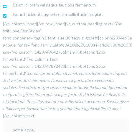
Etiam id lorem vel neque faucibus fermentum.
Nunc tincidunt augue in enim sollicitudin feugiat.
[/vc_column_inner][/vc_row_inner][vc_custom_heading text=”You
Will Love Our Styles”
font_container=”tag:h3|font_size:30|text_align:left|color:%2334495e
google_fonts=”font_family:Lato%3A100%2C100italic%2C300%2C300
css=”.vc_custom_1423749642755{margin-bottom: 12px
!important;}”][vc_column_text
css=”.vc_custom_1423747892473{margin-bottom: 25px
!important;}”]
Lorem ipsum dolor sit amet, consectetur adipiscing elit.
Sed varius ultricies metus. Donec ac ex porta libero venenatis
sodales. Sed efficitur eget risus sed molestie. Nulla blandit bibendum
metus ut sagittis. Etiam quis semper justo. Sed tristique facilisis felis
ut tincidunt. Phasellus auctor convallis nisl ut accumsan. Suspendisse
ullamcorper fermentum lectus, vel tincidunt ligula mollis sit amet
.
[/vc_column_text]
.some-style {